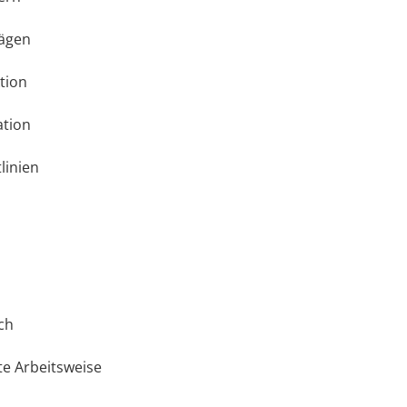
rägen
ktion
ation
linien
ch
te Arbeitsweise