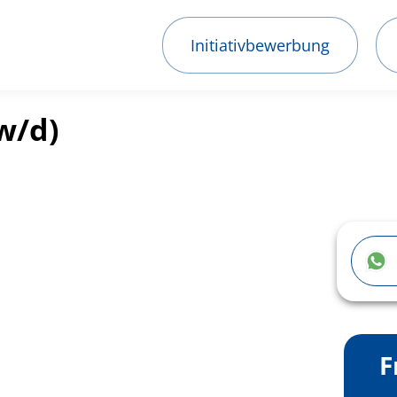
Initiativbewerbung
w/d)
F