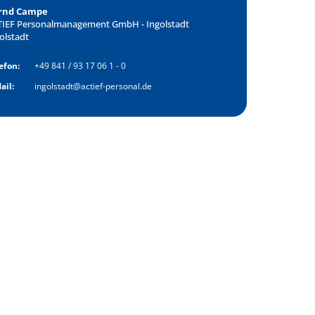
rnd Campe
TIEF Personalmanagement GmbH - Ingolstadt
olstadt
n zur Stelle?
efon:
+49 841 / 93 17 06 1 - 0
ail:
ingolstadt@actief-personal.de